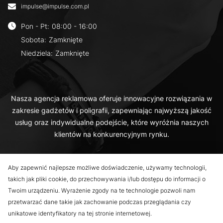
impulse@impulse.com.pl
Pon - Pt
:
08:00 - 16:00
Sobota
:
Zamknięte
Niedziela
:
Zamknięte
Nasza agencja reklamowa oferuje innowacyjne rozwiązania w
zakresie gadżetów i poligrafii, zapewniając najwyższą jakość
usług oraz indywidualne podejście, które wyróżnia naszych
klientów na konkurencyjnym rynku.
Aby zapewnić najlepsze możliwe doświadczenie, używamy technologii,
takich jak pliki cookie, do przechowywania i/lub dostępu do informacji o
Twoim urządzeniu. Wyrażenie zgody na te technologie pozwoli nam
przetwarzać dane takie jak zachowanie podczas przeglądania czy
© _now by cyber_Folks.
unikatowe identyfikatory na tej stronie internetowej.
Wszelkie prawa zastrzeżone