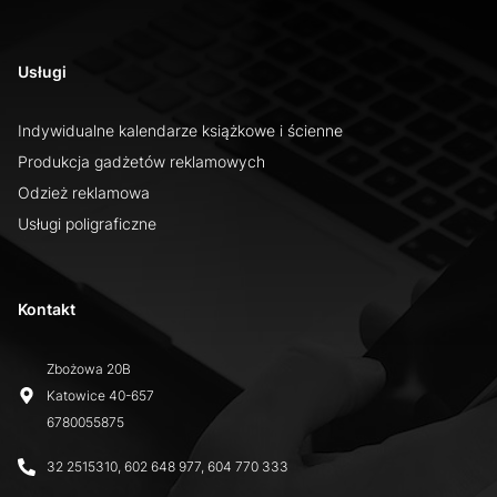
Usługi
Indywidualne kalendarze książkowe i ścienne
Produkcja gadżetów reklamowych
Odzież reklamowa
Usługi poligraficzne
Kontakt
Zbożowa 20B
Katowice
40-657
6780055875
32 2515310, 602 648 977, 604 770 333