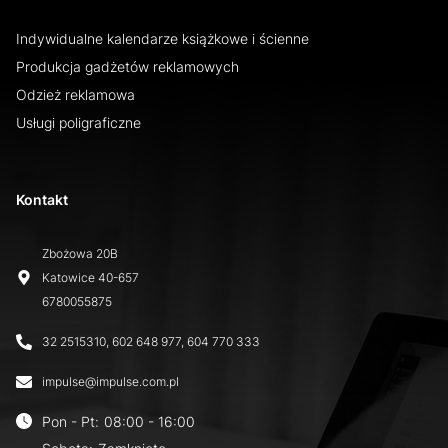
Indywidualne kalendarze książkowe i ścienne
Produkcja gadżetów reklamowych
Odzież reklamowa
Usługi poligraficzne
Kontakt
Zbożowa 20B
Katowice
40-657
6780055875
32 2515310, 602 648 977, 604 770 333
impulse@impulse.com.pl
Pon - Pt
:
08:00 - 16:00